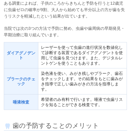
ある調査によれば、子供のころからきちんと予防を行うと12歳児
に虫歯ゼロの確率が9割、大人から始めても半分以上の方が歯を失
うリスクを軽減したという結果が出ています。
当院では次の3つの方法で予防に努め、虫歯や歯周病の早期発見・
早期治療に取り組んでいます。
レーザーを使って虫歯の進行状況を数値化し
て診断する装置であるダイアグノデントを使
ダイアグノデン
ト
用して虫歯を見つけます。また、デジタルレ
ントゲンを使うこともあります。
染色液を使い、みがき残しやプラーク、歯石
をチェックします。その結果をもとに歯みが
プラークのチェ
ック
き指導で正しい歯みがきの方法を指導しま
す。
希望者のみ有料で行います。唾液で虫歯リス
唾液検査
クを知ることができる検査です。
歯の予防することのメリット