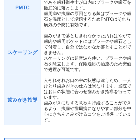
である歯科衛生士が口内のプラークや歯石を
PMTC
徹底的に落とします。
歯周病や虫歯の原因となる菌はプラークや歯
石を温床として増殖するためPMTCはそれら
病気の予防に有効です。
歯みがきで落としきれなかった汚れはやがて
歯肉や歯周ポケットにはプラークや歯石とし
て付着し、自分ではなかなか落とすことがで
スケーリング
きません。
スケーリングは超音波を使い、プラークや歯
石を除去します。保険適応の治療のため安価
で処置が可能です。
人それぞれお口の中の状態は違うため、一人
ひとり歯みがきの仕方は異なります。当院で
はお口の状態に合わせ歯みがき指導を行って
います。
歯みがき指導
歯みがきに対する意欲を持続することができ
るよう、虫歯や歯周病になりやすい部分を中
心にきちんとみがけるコツをご指導していま
す。